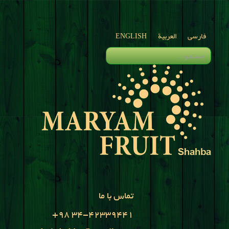
فارسی
العربية
ENGLISH
تماس با ما
+98 34-42339441