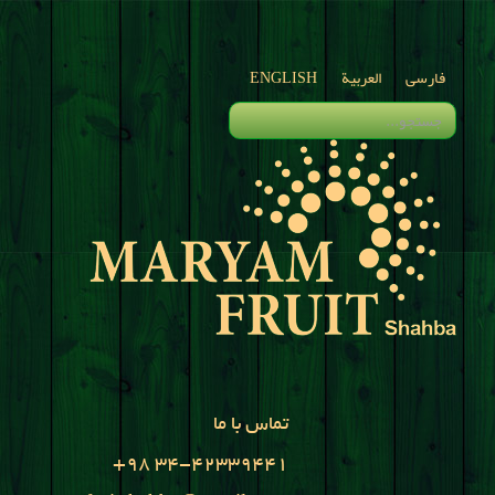
فارسی
العربية
ENGLISH
تماس با ما
+98 34-42339441