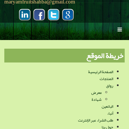
maryamfruitshahba@gmail.com
خريطة الموقع
الصفحة الرئيسية
المنتجات
رواق
معرض
شهادة
البائعين
أنباء
طلب الشراء عبر الإنترنت
حول بنا