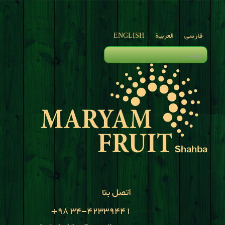
فارسی
العربية
ENGLISH
اتصل بنا
+98 34-42339441