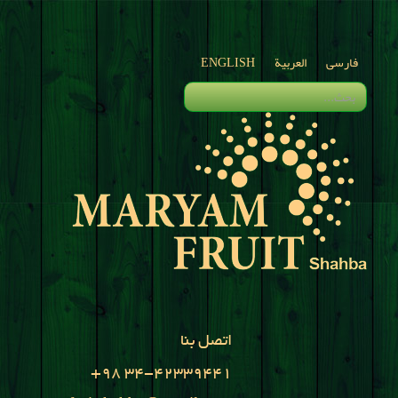
فارسی
العربية
ENGLISH
اتصل بنا
+98 34-42339441